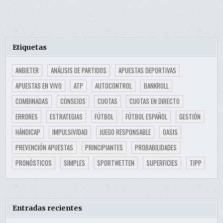
Etiquetas
ANBIETER
ANÁLISIS DE PARTIDOS
APUESTAS DEPORTIVAS
APUESTAS EN VIVO
ATP
AUTOCONTROL
BANKROLL
COMBINADAS
CONSEJOS
CUOTAS
CUOTAS EN DIRECTO
ERRORES
ESTRATEGIAS
FÚTBOL
FÚTBOL ESPAÑOL
GESTIÓN
HÁNDICAP
IMPULSIVIDAD
JUEGO RESPONSABLE
OASIS
PREVENCIÓN APUESTAS
PRINCIPIANTES
PROBABILIDADES
PRONÓSTICOS
SIMPLES
SPORTWETTEN
SUPERFICIES
TIPP
Entradas recientes