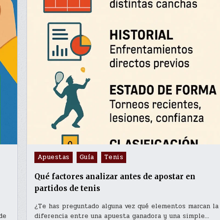
Posted
Apuestas
Guía
Tenis
in
Qué factores analizar antes de apostar en
partidos de tenis
¿Te has preguntado alguna vez qué elementos marcan la
de
diferencia entre una apuesta ganadora y una simple…