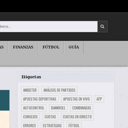
AS
FINANZAS
FÚTBOL
GUÍA
Etiquetas
ANBIETER
ANÁLISIS DE PARTIDOS
APUESTAS DEPORTIVAS
APUESTAS EN VIVO
ATP
AUTOCONTROL
BANKROLL
COMBINADAS
CONSEJOS
CUOTAS
CUOTAS EN DIRECTO
ERRORES
ESTRATEGIAS
FÚTBOL