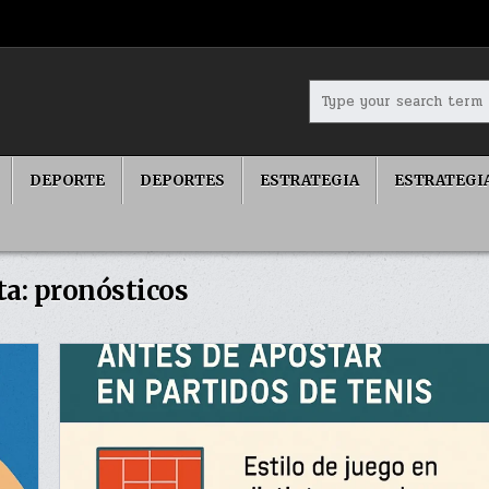
Search
for:
DEPORTE
DEPORTES
ESTRATEGIA
ESTRATEGI
ta:
pronósticos